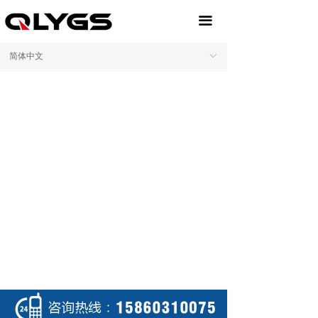
끀
简体中文
ꀅ