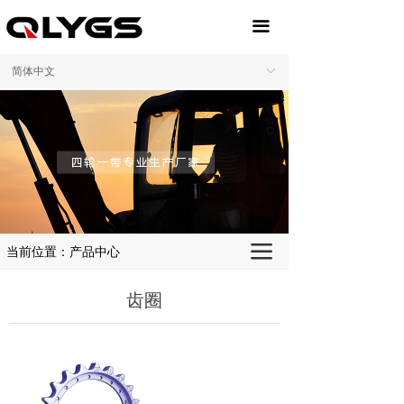
끀
简体中文
ꀅ
끀
当前位置：产品中心
齿圈